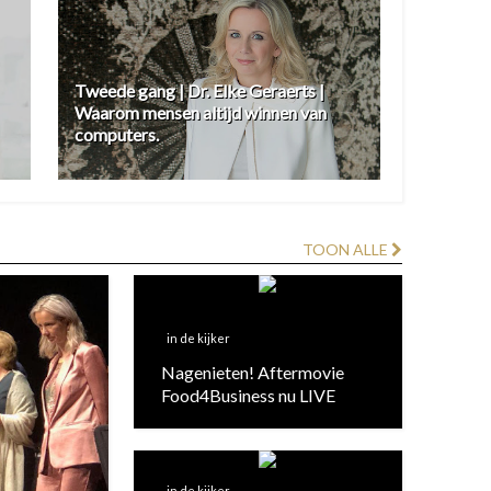
Tweede gang | Dr. Elke Geraerts |
Waarom mensen altijd winnen van
computers.
TOON ALLE
in de kijker
Nagenieten! Aftermovie
Food4Business nu LIVE
in de kijker