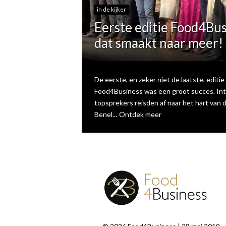
in de kijker
Eerste editie Food4Bus
dat smaakt naar meer!
De eerste, en zeker niet de laatste, editie
Food4Business was een groot succes. Int
topsprekers reisden af naar het hart van 
Benel...
Ontdek meer