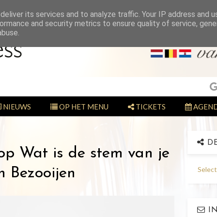
eliver its services and to analyze traffic. Your IP address and 
ormance and security metrics to ensure quality of service, gen
abuse.
NIEUWS
OP HET MENU
TICKETS
AGEN
DE
hop Wat is de stem van je
Selec
n Bezooijen
IN