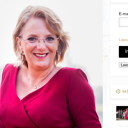
E-ma
Lees
ME