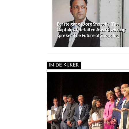
Eerste gang | Jorg Snoeck - The
Captain of Retail en Award winning
spreker The Future of Shopping
IN DE KIJKER