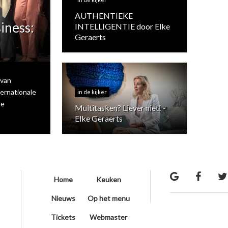
AUTHENTIEKE
iness:
INTELLIGENTIE door Elke
Geraerts
 van
ernationale
in de kijker
de
Multitasken? Liever niet! -
Elke Geraerts
Home
Keuken
Nieuws
Op het menu
Tickets
Webmaster