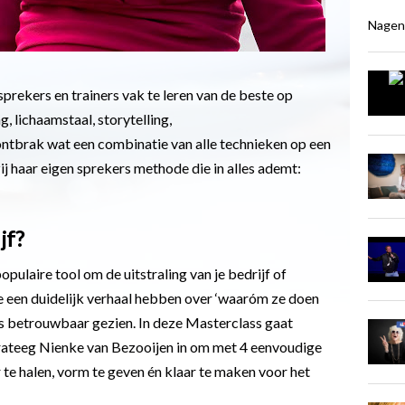
Nagen
prekers en trainers vak te leren van de beste op
, lichaamstaal, storytelling,
ontbrak wat een combinatie van alle technieken op een
j haar eigen sprekers methode die in alles ademt:
jf?
opulaire tool om de uitstraling van je bedrijf of
ie een duidelijk verhaal hebben over ‘waaróm ze doen
s betrouwbaar gezien. In deze Masterclass gaat
trateeg Nienke van Bezooijen in om met 4 eenvoudige
te halen, vorm te geven én klaar te maken voor het