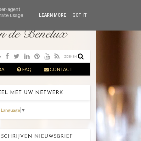
user-agent
erate usage
LEARN MORE
GOT IT
ZOEKEN
DA
FAQ
CONTACT
EL MET UW NETWERK
t Language
▼
SCHRIJVEN NIEUWSBRIEF